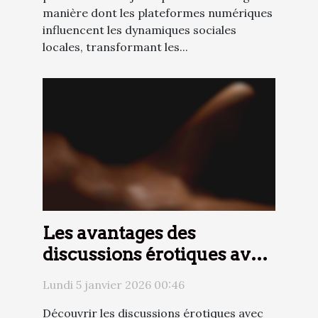
manière dont les plateformes numériques
influencent les dynamiques sociales
locales, transformant les...
Les avantages des
discussions érotiques avec
des femmes d'expérience
Lundi 5 janvier 2026 00:46
Découvrir les discussions érotiques avec