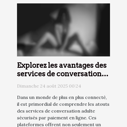
Explorez les avantages des
services de conversation
adulte sécurisés par
Dimanche 24 août 2025 00:24
paiement en ligne
Dans un monde de plus en plus connecté,
il est primordial de comprendre les atouts
des services de conversation adulte
sécurisés par paiement en ligne. Ces
plateformes offrent non seulement un