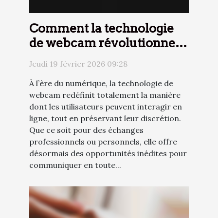
Comment la technologie
de webcam révolutionne
les interactions en ligne
Jeudi 19 février 2026 09:28
discrètes ?
À l’ère du numérique, la technologie de
webcam redéfinit totalement la manière
dont les utilisateurs peuvent interagir en
ligne, tout en préservant leur discrétion.
Que ce soit pour des échanges
professionnels ou personnels, elle offre
désormais des opportunités inédites pour
communiquer en toute...