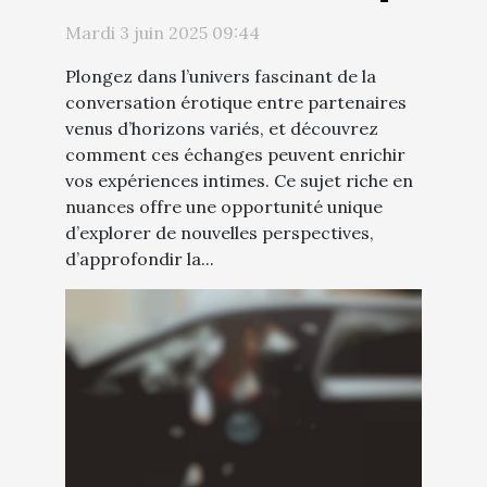
avec des partenaires de
Mardi 3 juin 2025 09:44
diverses origines
Plongez dans l’univers fascinant de la
conversation érotique entre partenaires
venus d’horizons variés, et découvrez
comment ces échanges peuvent enrichir
vos expériences intimes. Ce sujet riche en
nuances offre une opportunité unique
d’explorer de nouvelles perspectives,
d’approfondir la...