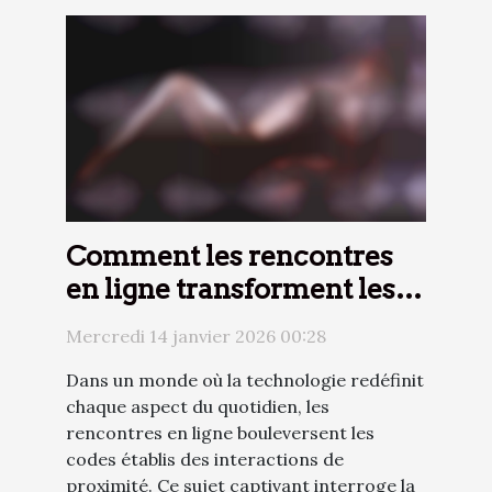
Comment les rencontres
en ligne transforment les
interactions locales ?
Mercredi 14 janvier 2026 00:28
Dans un monde où la technologie redéfinit
chaque aspect du quotidien, les
rencontres en ligne bouleversent les
codes établis des interactions de
proximité. Ce sujet captivant interroge la