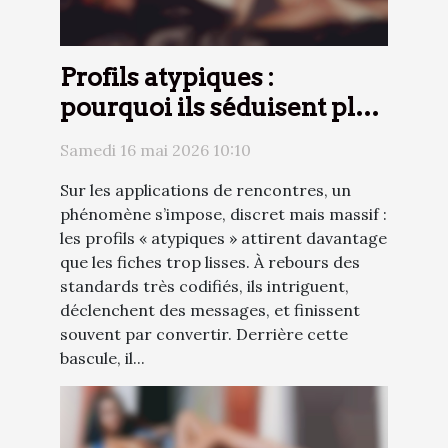
Profils atypiques :
pourquoi ils séduisent plus
que les standards sur les
Samedi 16 mai 2026 10:10
sites de rencontres
Sur les applications de rencontres, un
phénomène s’impose, discret mais massif :
les profils « atypiques » attirent davantage
que les fiches trop lisses. À rebours des
standards très codifiés, ils intriguent,
déclenchent des messages, et finissent
souvent par convertir. Derrière cette
bascule, il...