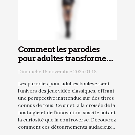
Comment les parodies
pour adultes transforment
l'expérience des jeux vidéo
Dimanche 16 novembre 2025 01:18
classiques ?
Les parodies pour adultes bouleversent
l’univers des jeux vidéo classiques, offrant
une perspective inattendue sur des titres
connus de tous. Ce sujet, à la croisée de la
nostalgie et de l’innovation, suscite autant
la curiosité que la controverse. Découvrez
comment ces détournements audacieux...