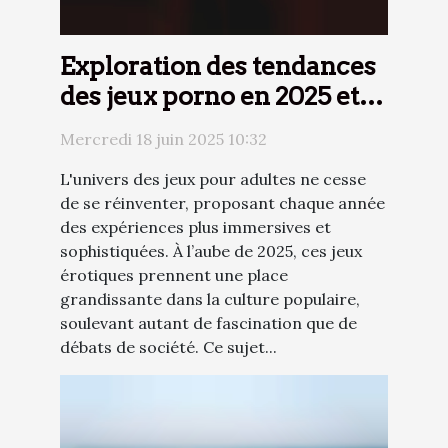
Exploration des tendances
des jeux porno en 2025 et
leur impact sur la culture
Mercredi 18 juin 2025 10:32
populaire
L'univers des jeux pour adultes ne cesse
de se réinventer, proposant chaque année
des expériences plus immersives et
sophistiquées. À l’aube de 2025, ces jeux
érotiques prennent une place
grandissante dans la culture populaire,
soulevant autant de fascination que de
débats de société. Ce sujet...