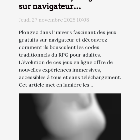
sur navigateur
transforment le RPG pour
Jeudi 27 novembre 2025 10:08
adultes ?
Plongez dans l’univers fascinant des jeux
gratuits sur navigateur et découvrez
comment ils bousculent les codes
traditionnels du RPG pour adultes.
L’évolution de ces jeux en ligne offre de
nouvelles expériences immersives,
accessibles à tous et sans téléchargement.
Cet article met en lumière les...