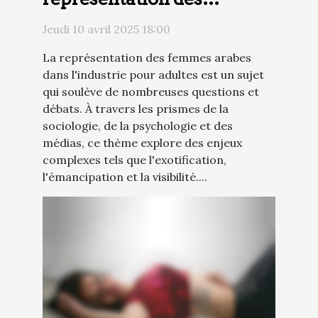
femmes arabes dans
Jeudi 10 avril 2025 18:00
l'industrie pour adultes
La représentation des femmes arabes
dans l'industrie pour adultes est un sujet
qui soulève de nombreuses questions et
débats. À travers les prismes de la
sociologie, de la psychologie et des
médias, ce thème explore des enjeux
complexes tels que l'exotification,
l'émancipation et la visibilité....