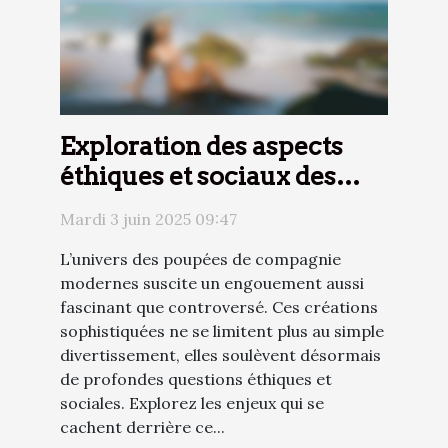
Exploration des aspects
éthiques et sociaux des
poupées de compagnie
Mardi 3 juin 2025 09:47
modernes
L’univers des poupées de compagnie
modernes suscite un engouement aussi
fascinant que controversé. Ces créations
sophistiquées ne se limitent plus au simple
divertissement, elles soulèvent désormais
de profondes questions éthiques et
sociales. Explorez les enjeux qui se
cachent derrière ce...