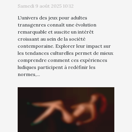
influencent-ils les
Samedi 9 août 2025 10:12
tendances culturelles ?
L'univers des jeux pour adultes
transgenres connaît une évolution
remarquable et suscite un intérêt
croissant au sein de la société
contemporaine. Explorer leur impact sur
les tendances culturelles permet de mieux
comprendre comment ces expériences
ludiques participent à redéfinir les
normes,...