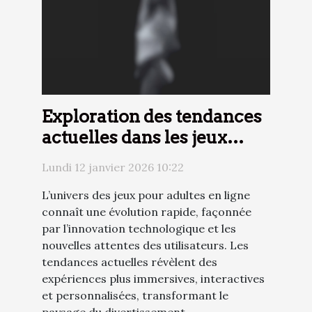
Exploration des tendances
actuelles dans les jeux
pour adultes en ligne
Lundi 12 janvier 2026 10:22
L’univers des jeux pour adultes en ligne
connaît une évolution rapide, façonnée
par l’innovation technologique et les
nouvelles attentes des utilisateurs. Les
tendances actuelles révèlent des
expériences plus immersives, interactives
et personnalisées, transformant le