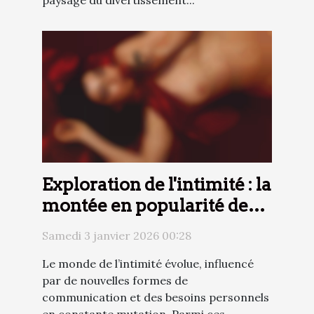
paysage du divertissement...
Exploration de l'intimité : la
montée en popularité des
services téléphoniques
Samedi 3 janvier 2026 00:28
érotiques
Le monde de l’intimité évolue, influencé
par de nouvelles formes de
communication et des besoins personnels
en constante mutation. Parmi ces