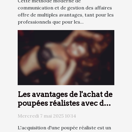
Cette méthode moderne de
communication et de gestion des affaires
offre de multiples avantages, tant pour les
professionnels que pour les...
Les avantages de l'achat de
poupées réalistes avec des
options de paiement
Mercredi 7 mai 2025 10:14
flexibles
L'acquisition d'une poupée réaliste est un