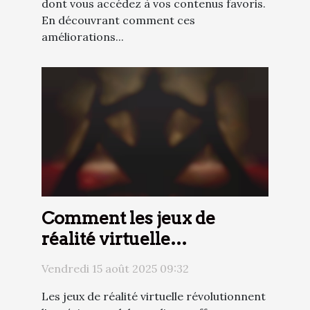
dont vous accédez à vos contenus favoris.
En découvrant comment ces
améliorations...
Comment les jeux de
réalité virtuelle
transforment l'expérience
Vendredi 15 août 2025 09:32
adulte en ligne ?
Les jeux de réalité virtuelle révolutionnent