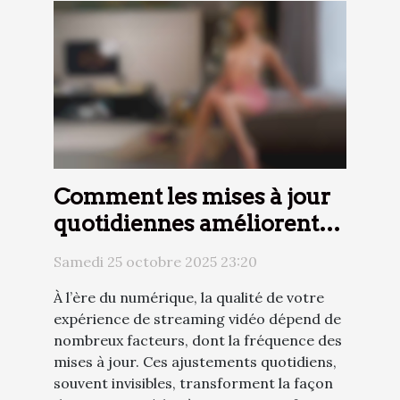
Comment les mises à jour
quotidiennes améliorent-
elles votre expérience de
Samedi 25 octobre 2025 23:20
streaming vidéo ?
À l’ère du numérique, la qualité de votre
expérience de streaming vidéo dépend de
nombreux facteurs, dont la fréquence des
mises à jour. Ces ajustements quotidiens,
souvent invisibles, transforment la façon