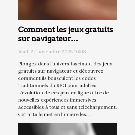
Comment les jeux gratuits
sur navigateur
transforment le RPG pour
Jeudi 27 novembre 2025 10:08
adultes ?
Plongez dans l’univers fascinant des jeux
gratuits sur navigateur et découvrez
comment ils bousculent les codes
traditionnels du RPG pour adultes.
L’évolution de ces jeux en ligne offre de
nouvelles expériences immersives,
accessibles à tous et sans téléchargement.
Cet article met en lumière les...