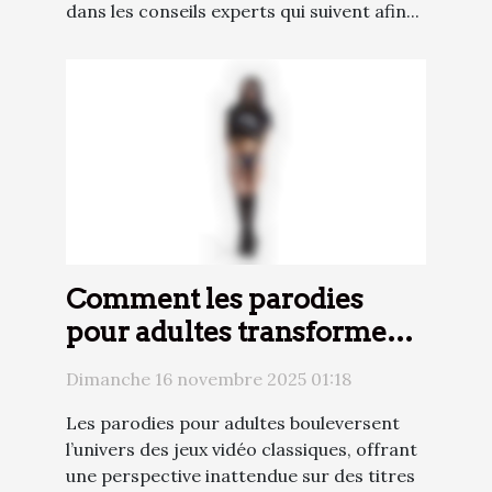
dans les conseils experts qui suivent afin...
Comment les parodies
pour adultes transforment
l'expérience des jeux vidéo
Dimanche 16 novembre 2025 01:18
classiques ?
Les parodies pour adultes bouleversent
l’univers des jeux vidéo classiques, offrant
une perspective inattendue sur des titres