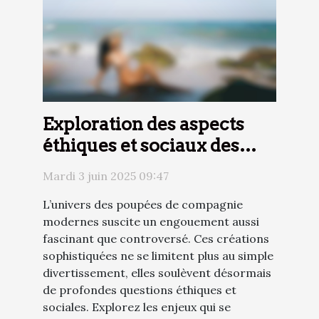
Exploration des aspects
éthiques et sociaux des
poupées de compagnie
Mardi 3 juin 2025 09:47
modernes
L’univers des poupées de compagnie
modernes suscite un engouement aussi
fascinant que controversé. Ces créations
sophistiquées ne se limitent plus au simple
divertissement, elles soulèvent désormais
de profondes questions éthiques et
sociales. Explorez les enjeux qui se