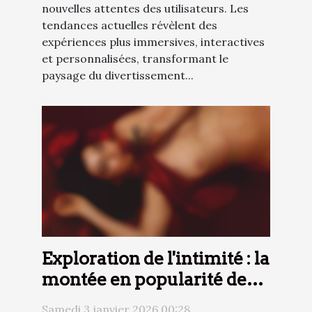
nouvelles attentes des utilisateurs. Les
tendances actuelles révèlent des
expériences plus immersives, interactives
et personnalisées, transformant le
paysage du divertissement...
Exploration de l'intimité : la
montée en popularité des
services téléphoniques
Samedi 3 janvier 2026 00:28