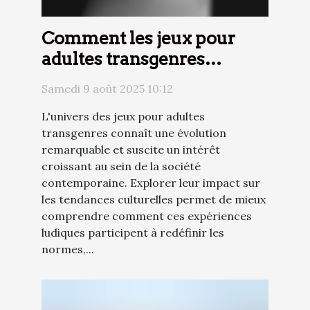
Comment les jeux pour
adultes transgenres
influencent-ils les
Samedi 9 août 2025 10:12
tendances culturelles ?
L'univers des jeux pour adultes
transgenres connaît une évolution
remarquable et suscite un intérêt
croissant au sein de la société
contemporaine. Explorer leur impact sur
les tendances culturelles permet de mieux
comprendre comment ces expériences
ludiques participent à redéfinir les
normes,...