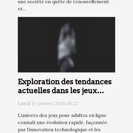
une société en quête de renouvellement
et...
Exploration des tendances
actuelles dans les jeux
pour adultes en ligne
Lundi 12 janvier 2026 10:22
L’univers des jeux pour adultes en ligne
connaît une évolution rapide, façonnée
par l’innovation technologique et les