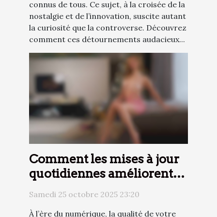
connus de tous. Ce sujet, à la croisée de la
nostalgie et de l’innovation, suscite autant
la curiosité que la controverse. Découvrez
comment ces détournements audacieux...
Comment les mises à jour
quotidiennes améliorent-
elles votre expérience de
Samedi 25 octobre 2025 23:20
streaming vidéo ?
À l’ère du numérique, la qualité de votre