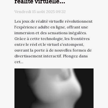
réalité virtuelle
transforment l'expérience
Vendredi 15 août 2025 09:32
adulte en ligne ?
Les jeux de réalité virtuelle révolutionnent
l'expérience adulte en ligne, offrant une
immersion et des sensations inégalées.
Grâce à cette technologie, les frontières
entre le réel et le virtuel s'estompent,
ouvrant la porte à de nouvelles formes de
divertissement interactif. Plongez dans
cet...