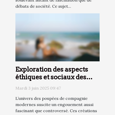
débats de société. Ce sujet...
Exploration des aspects
éthiques et sociaux des
poupées de compagnie
Mardi 3 juin 2025 09:47
modernes
L’univers des poupées de compagnie
modernes suscite un engouement aussi
fascinant que controversé. Ces créations