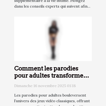
supplémentaire à la vie intime. Plongez
dans les conseils experts qui suivent afin...
Comment les parodies
pour adultes transforment
l'expérience des jeux vidéo
Dimanche 16 novembre 2025 01:18
classiques ?
Les parodies pour adultes bouleversent
l’univers des jeux vidéo classiques, offrant