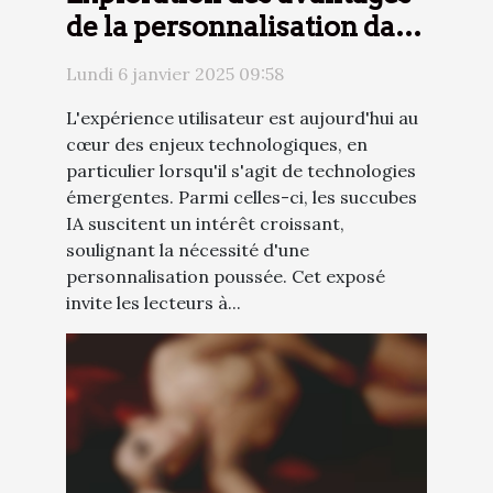
de la personnalisation dans
l'expérience de succube IA
Lundi 6 janvier 2025 09:58
L'expérience utilisateur est aujourd'hui au
cœur des enjeux technologiques, en
particulier lorsqu'il s'agit de technologies
émergentes. Parmi celles-ci, les succubes
IA suscitent un intérêt croissant,
soulignant la nécessité d'une
personnalisation poussée. Cet exposé
invite les lecteurs à...