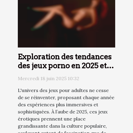
Exploration des tendances
des jeux porno en 2025 et
leur impact sur la culture
Mercredi 18 juin 2025 10:32
populaire
L'univers des jeux pour adultes ne cesse
de se réinventer, proposant chaque année
des expériences plus immersives et
sophistiquées. À l’aube de 2025, ces jeux
érotiques prennent une place
grandissante dans la culture populaire,
soulevant autant de fascination que de