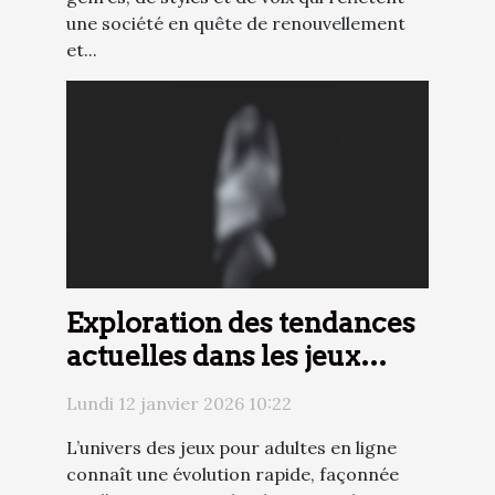
une société en quête de renouvellement
et...
Exploration des tendances
actuelles dans les jeux
pour adultes en ligne
Lundi 12 janvier 2026 10:22
L’univers des jeux pour adultes en ligne
connaît une évolution rapide, façonnée