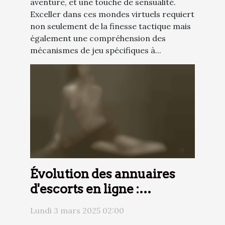
aventure, et une touche de sensualité.
Exceller dans ces mondes virtuels requiert
non seulement de la finesse tactique mais
également une compréhension des
mécanismes de jeu spécifiques à...
Évolution des annuaires
d'escorts en ligne :
nouvelles fonctionnalités
Lundi 3 mars 2025 02:00
et services