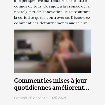
une perspective inattendue sur des titres
connus de tous. Ce sujet, à la croisée de la
nostalgie et de l’innovation, suscite autant
la curiosité que la controverse. Découvrez
comment ces détournements audacieux...
Comment les mises à jour
quotidiennes améliorent-
elles votre expérience de
Samedi 25 octobre 2025 23:20
streaming vidéo ?