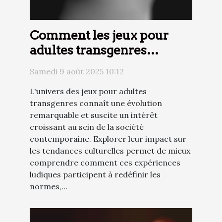
Comment les jeux pour
adultes transgenres
influencent-ils les
Samedi 9 août 2025 10:12
tendances culturelles ?
L'univers des jeux pour adultes
transgenres connaît une évolution
remarquable et suscite un intérêt
croissant au sein de la société
contemporaine. Explorer leur impact sur
les tendances culturelles permet de mieux
comprendre comment ces expériences
ludiques participent à redéfinir les
normes,...