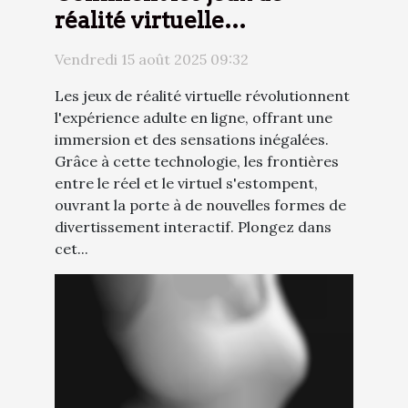
réalité virtuelle
transforment l'expérience
Vendredi 15 août 2025 09:32
adulte en ligne ?
Les jeux de réalité virtuelle révolutionnent
l'expérience adulte en ligne, offrant une
immersion et des sensations inégalées.
Grâce à cette technologie, les frontières
entre le réel et le virtuel s'estompent,
ouvrant la porte à de nouvelles formes de
divertissement interactif. Plongez dans
cet...